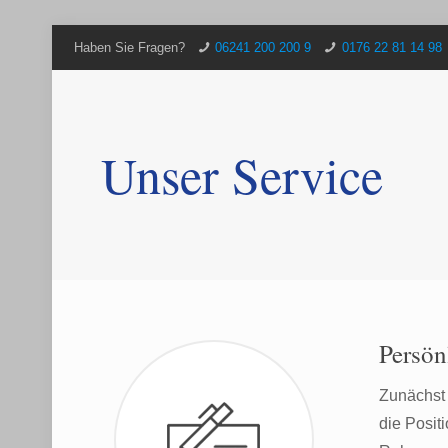
Haben Sie Fragen?
06241 200 200 9
0176 22 81 14 98
Unser Service
Persön
Zunächst 
die Posit